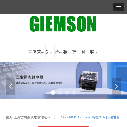
首页
关于我们
新闻资讯
合作品牌
核心产品
技术与创新
资料下载
联系我们
넳
넲
首页-上海吉坶森机电有限公司
ꄲ
OA2R10MV1 Crouzet 高诺斯 时间继电器