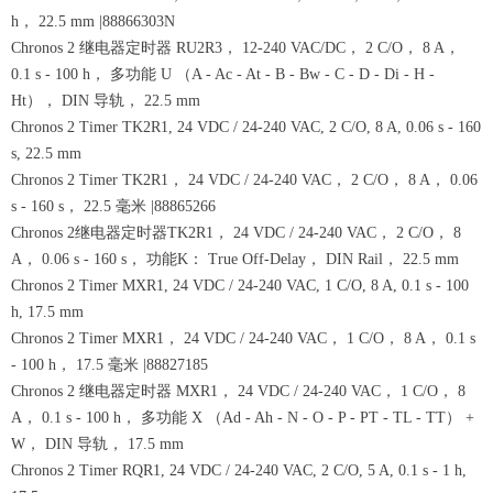
h， 22.5 mm |88866303N
Chronos 2 继电器定时器 RU2R3， 12-240 VAC/DC， 2 C/O， 8 A，
0.1 s - 100 h， 多功能 U （A - Ac - At - B - Bw - C - D - Di - H -
Ht）， DIN 导轨， 22.5 mm
Chronos 2 Timer TK2R1, 24 VDC / 24-240 VAC, 2 C/O, 8 A, 0.06 s - 160
s, 22.5 mm
Chronos 2 Timer TK2R1， 24 VDC / 24-240 VAC， 2 C/O， 8 A， 0.06
s - 160 s， 22.5 毫米 |88865266
Chronos 2继电器定时器TK2R1， 24 VDC / 24-240 VAC， 2 C/O， 8
A， 0.06 s - 160 s， 功能K： True Off-Delay， DIN Rail， 22.5 mm
Chronos 2 Timer MXR1, 24 VDC / 24-240 VAC, 1 C/O, 8 A, 0.1 s - 100
h, 17.5 mm
Chronos 2 Timer MXR1， 24 VDC / 24-240 VAC， 1 C/O， 8 A， 0.1 s
- 100 h， 17.5 毫米 |88827185
Chronos 2 继电器定时器 MXR1， 24 VDC / 24-240 VAC， 1 C/O， 8
A， 0.1 s - 100 h， 多功能 X （Ad - Ah - N - O - P - PT - TL - TT） +
W， DIN 导轨， 17.5 mm
Chronos 2 Timer RQR1, 24 VDC / 24-240 VAC, 2 C/O, 5 A, 0.1 s - 1 h,