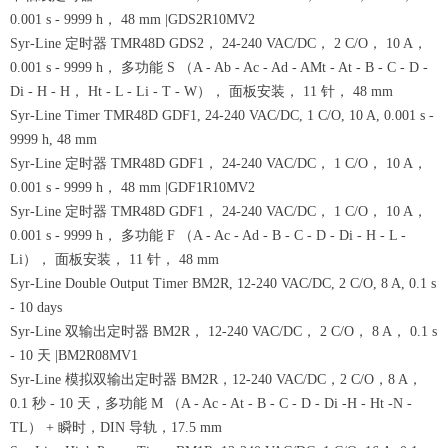
0.001 s - 9999 h， 48 mm |GDS2R10MV2
Syr-Line 定时器 TMR48D GDS2， 24-240 VAC/DC， 2 C/O， 10 A，
0.001 s - 9999 h， 多功能 S （A - Ab - Ac - Ad - AMt - At - B - C - D -
Di - H - H， Ht - L - Li - T - W）， 面板安装， 11 针， 48 mm
Syr-Line Timer TMR48D GDF1, 24-240 VAC/DC, 1 C/O, 10 A, 0.001 s -
9999 h, 48 mm
Syr-Line 定时器 TMR48D GDF1， 24-240 VAC/DC， 1 C/O， 10 A，
0.001 s - 9999 h， 48 mm |GDF1R10MV2
Syr-Line 定时器 TMR48D GDF1， 24-240 VAC/DC， 1 C/O， 10 A，
0.001 s - 9999 h， 多功能 F （A - Ac - Ad - B - C - D - Di - H - L -
Li）， 面板安装， 11 针， 48 mm
Syr-Line Double Output Timer BM2R, 12-240 VAC/DC, 2 C/O, 8 A, 0.1 s
- 10 days
Syr-Line 双输出定时器 BM2R， 12-240 VAC/DC， 2 C/O， 8 A， 0.1 s
- 10 天 |BM2R08MV1
Syr-Line 模拟双输出定时器 BM2R，12-240 VAC/DC，2 C/O，8 A，
0.1 秒 - 10 天，多功能 M （A - Ac - At - B - C - D - Di -H - Ht -N -
TL） + 瞬时，DIN 导轨，17.5 mm