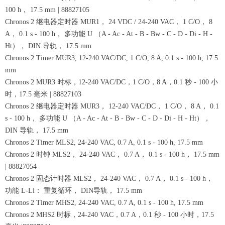
100 h， 17.5 mm | 88827105
Chronos 2 继电器定时器 MUR1， 24 VDC / 24-240 VAC， 1 C/O， 8
A， 0.1 s - 100 h， 多功能 U （A - Ac - At - B - Bw - C - D - Di - H -
Ht）， DIN 导轨， 17.5 mm
Chronos 2 Timer MUR3, 12-240 VAC/DC, 1 C/O, 8 A, 0.1 s - 100 h, 17.5
mm
Chronos 2 MUR3 时标，12-240 VAC/DC，1 C/O，8 A，0.1 秒 - 100 小
时，17.5 毫米 | 88827103
Chronos 2 继电器定时器 MUR3， 12-240 VAC/DC， 1 C/O， 8 A， 0.1
s - 100 h， 多功能 U （A - Ac - At - B - Bw - C - D - Di - H - Ht），
DIN 导轨， 17.5 mm
Chronos 2 Timer MLS2, 24-240 VAC, 0.7 A, 0.1 s - 100 h, 17.5 mm
Chronos 2 时钟 MLS2， 24-240 VAC， 0.7 A， 0.1 s - 100 h， 17.5 mm
| 88827054
Chronos 2 固态计时器 MLS2， 24-240 VAC， 0.7 A， 0.1 s - 100 h，
功能 L-Li： 重复循环， DIN导轨， 17.5 mm
Chronos 2 Timer MHS2, 24-240 VAC, 0.7 A, 0.1 s - 100 h, 17.5 mm
Chronos 2 MHS2 时标，24-240 VAC，0.7 A，0.1 秒 - 100 小时，17.5