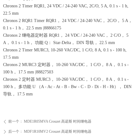
Chronos 2 Timer RQR1, 24 VDC / 24-240 VAC, 2C/O, 5 A, 0.1 s - 1 h,
22.5 mm
Chronos 2 RQR1 Timer RQR1， 24 VDC / 24-240 VAC， 2C/O， 5 A，
0.1 s - 1 h， 22.5 mm |88866175
Chronos 2 继电器定时器 RQR1， 24 VDC / 24-240 VAC， 2 C/O， 5
A， 0.1 s - 1 h， 功能 Q： Star-Delta， DIN 导轨， 22.5 mm
Chronos 2 Timer MURC3, 10-260 VAC/DC, 1 C/O, 8 A, 0.1 s - 100 h,
17.5 mm
Chronos 2 MURC3 定时器， 10-260 VAC/DC， 1 C/O， 8 A， 0.1 s -
100 h， 17.5 mm |88827503
Chronos 2 定时器 MURC3， 10-260 VAC/DC， 1 C/O， 8 A， 0.1 s -
100 h， 多功能 U （A - Ac - At - B - Bw - C - D - Di - H - Ht）， DIN
导轨， 17.5 mm
前一个：
MDE1R05MVA Crouzet 高诺斯 时间继电器
ꄴ
后一个：
MDF1R10MV2 Crouzet 高诺斯 时间继电器
ꄲ