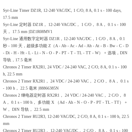
Syr-Line Timer DZ1R, 12-240 VAC/DC, 1 C/O, 8 A, 0.1 s - 100 days,
17.5 mm
Syr-Line 定时器 DZ1R， 12-240 VAC/DC， 1 C/O， 8 A， 0.1 s - 100
天， 17.5 mm |DZ1R08MV1
Syr-Line 通用数字定时器 DZ1R，12-240 VAC/DC，1 C/O，8 A，0.1
秒 - 100 天，超级多功能 Z（A - Ab - Ac - Ad - Ah - At - B - Bw - C - D
- Di - H - Ht - L - Li - N - O - P - PT - T - TL - TT - W） + 选项，DIN
导轨，17.5 毫米
Chronos 2 Timer RX2R1, 24 VDC / 24-240 VAC, 2 C/O, 8 A, 0.1 s - 100
h, 22.5 mm
Chronos 2 Timer RX2R1， 24 VDC / 24-240 VAC， 2 C/O， 8 A， 0.1 s
- 100 h， 22.5 毫米 |88866385N
Chronos 2 继电器定时器 RX2R1， 24 VDC / 24-240 VAC， 2 C/O， 8
A， 0.1 s - 100 h， 多功能 X （Ad - Ah - N - O - P - PT - TL - TT） +
W， DIN 导轨， 22.5 mm
Chronos 2 Timer RU2R3, 12-240 VAC/DC, 2 C/O, 8 A, 0.1 s - 100 h, 22.5
mm
Chronos 2 Timer RU2R3， 12-240 VAC/DC， 2 C/O， 8 A， 0.1 s - 100