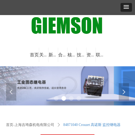
首页
关于我们
新闻资讯
合作品牌
核心产品
技术与创新
资料下载
联系我们
넳
넲
首页-上海吉坶森机电有限公司
ꄲ
84871040 Crouzet 高诺斯 监控继电器