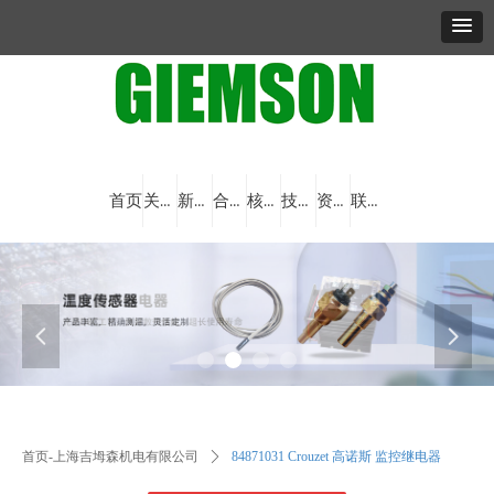
首页
关于我们
新闻资讯
合作品牌
核心产品
技术与创新
资料下载
联系我们
넳
넲
首页-上海吉坶森机电有限公司
ꄲ
84871031 Crouzet 高诺斯 监控继电器