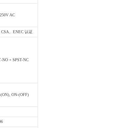
 250V AC
、CSA、ENEC 认证
T-NO + SPST-NC
(ON), ON-(OFF)
06