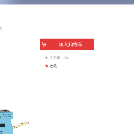
开关
낙
加入购物车
浏览量：
190
넶
끄
收藏