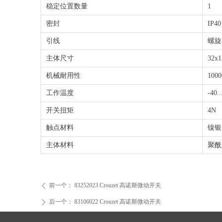
稳定位置数量
1
密封
IP40
引线
螺旋
主体尺寸
32x1
机械耐用性
100
工作温度
-40.
开关扭矩
4N
触点材料
镍银
主体材料
聚酰
前一个：
83252023 Crouzet 高诺斯微动开关
ꄴ
后一个：
83106022 Crouzet 高诺斯微动开关
ꄲ