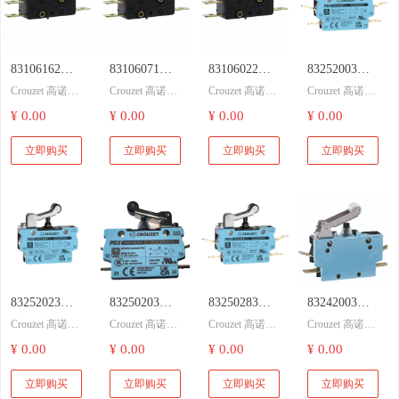
83106162
83106071
83106022
83252003
Crouzet 高诺斯
Crouzet 高诺斯
Crouzet 高诺斯
Crouzet 高诺斯
Crouzet 高诺
Crouzet 高诺
Crouzet 高诺
Crouzet 高诺
83106162 微动
83106071 微动
83106022 微动
83252003 微动
¥ 0.00
¥ 0.00
¥ 0.00
¥ 0.00
斯微动开关
斯微动开关
斯微动开关
斯微动开关
开关，双断
开关，双断
开关，双断
开关，双断
型。
型。
型。
型。
立即购买
立即购买
立即购买
立即购买
83252023
83250203
83250283
83242003
Crouzet 高诺斯
Crouzet 高诺斯
Crouzet 高诺斯
Crouzet 高诺斯
Crouzet 高诺
Crouzet 高诺
Crouzet 高诺
Crouzet 高诺
83252023 微动
83250203 微动
83250283 微动
83242003 微动
¥ 0.00
¥ 0.00
¥ 0.00
¥ 0.00
斯微动开关
斯微动开关
斯微动开关
斯微动开关
开关，双断
开关，双断
开关，双断
开关，双断
型。
型，芯部IP67
型，IP67带线
型。
立即购买
立即购买
立即购买
立即购买
开关