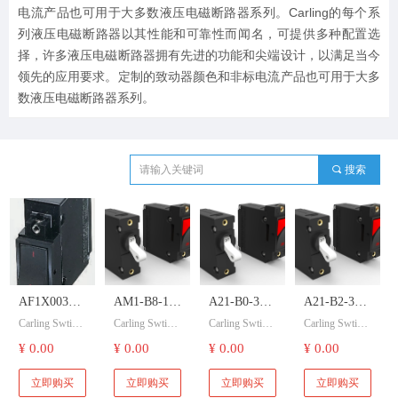
电流产品也可用于大多数液压电磁断路器系列。Carling的每个系
列液压电磁断路器以其性能和可靠性而闻名，可提供多种配置选
择，许多液压电磁断路器拥有先进的功能和尖端设计，以满足当今
领先的应用要求。定制的致动器颜色和非标电流产品也可用于大多
数液压电磁断路器系列。
끠
搜索
AF1X0038041F2D
AM1-B8-12-
A21-B0-34-
A21-B2-34-
Carling Swtich
Carling Swtich
Carling Swtich
Carling Swtich
Carling
250-M01-C
615-131-E
615-131-E
嘉灵开关 AF1
嘉灵开关 AM
嘉灵开关 A21-
嘉灵开关 A21-
¥ 0.00
¥ 0.00
¥ 0.00
¥ 0.00
Swtich 嘉灵
Carling
Carling
Carling
X0038041F2D
1-B8-12-250-
B0-34-615-131
B2-34-615-131
开关 热磁断
Swtich 嘉灵
Swtich 嘉灵
Swtich 嘉灵
液压磁断路器
M01-C 液压磁
-E 液压磁断路
-E 液压磁断路
立即购买
立即购买
立即购买
立即购买
开关。
断路器开关。
器开关。
器开关。