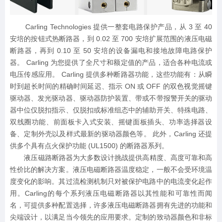
Carling Technologies 提供一整套电路保护产品，从 3 至 40
安培的按钮式热断路器，到 0.02 至 700 安培扩展范围的液压电磁
断路器，再到 0.10 至 50 安培的设备漏电和接地故障电路保护
器。 Carling 为您提供了全尺寸和额定值的产品，适合各种电流或
电压传感应用。 Carling 提供多种断路器功能，这些功能有：从瞬
时到超长时间的精确时间延迟、指示 ON 或 OFF 的双色视觉摇键
驱动器、发光驱动器、驱动器防护装置、带或不带报警开关的驱动
器中位仅脱扣指示、仅脱扣或标准组态中的辅助开关、特殊电路、
双线圈功能、前面板卡入式安装、摇键面板插头、功率选择器设
备、定制外壳以及样式最新的驱动器颜色等。 此外，Carling 还提
供多个具有点火保护功能 (UL1500) 的断路器系列。
液压磁路断路器为大多数设计挑战提供高精度、高度可靠和高
性价比的解决方案。液压电磁断路器温度稳定，一般不会受环境温
度变化的影响。其过流检测机制只对被保护电路中的电流变化起作
用。Carling的每个系列液压电磁断路器以其性能和可靠性而闻
名，可提供多种配置选择，许多液压电磁断路器拥有先进的功能和
尖端设计，以满足当今领先的应用要求。定制的致动器颜色和非标