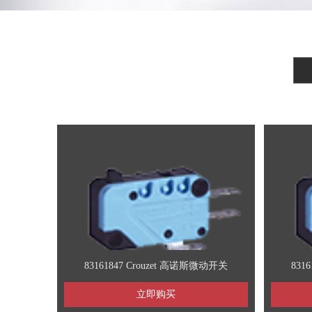
固
83161847 Crouzet 高诺斯微动开关
831
立即购买