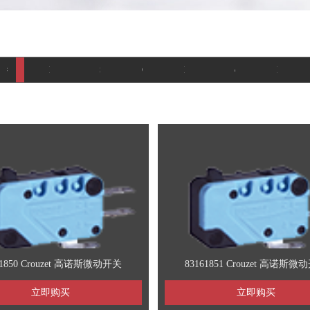
态继电器
steute 产品
微动开关
crydom产品
Crouzet产品
Suns产品
Honeywell产品
Puls产品
giemson产品
carling产品
vain产品
直流接触器
脚踏开关
Schaltbau产品
干簧继电器
编码器
BEI编码器
Airpax产品
GIGAVAC 产品
carlo产品
telemecanique产品
三旺产品
时间继电器
Klixon产品
sensata 产品
压力传感器
STPI产品
albright
BEI Kimco
cynergy3产品
APEM产品
Omron 产品
宏发产品
TE 泰科产
DOLD
AKUS
sic
L
61850 Crouzet 高诺斯微动开关
83161851 Crouzet 高诺斯微
立即购买
立即购买