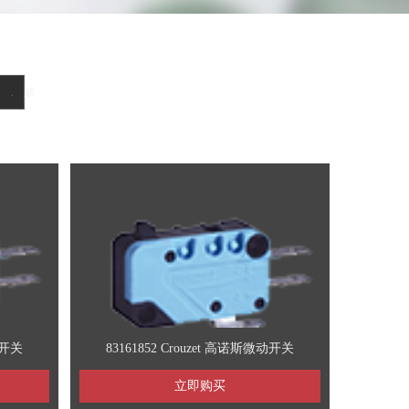
品
产品
ENSE产品
k产品
euze产品
POP产品
AVDEL产品
威朗产品
动开关
83161852 Crouzet 高诺斯微动开关
立即购买